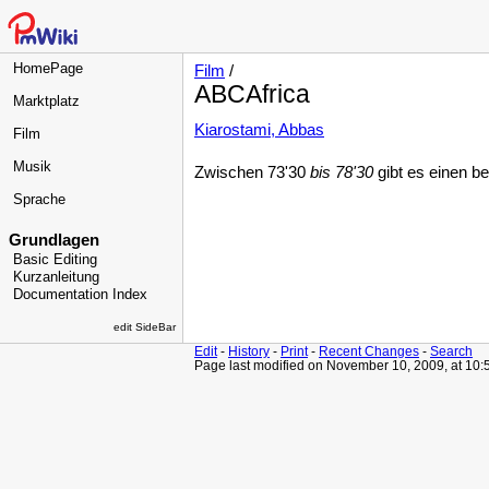
HomePage
Film
/
ABCAfrica
Marktplatz
Kiarostami, Abbas
Film
Musik
Zwischen 73'30
bis 78'30
gibt es einen 
Sprache
Grundlagen
Basic Editing
Kurzanleitung
Documentation Index
edit SideBar
Edit
-
History
-
Print
-
Recent Changes
-
Search
Page last modified on November 10, 2009, at 10