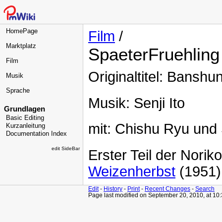
HomePage
Film
/
Marktplatz
SpaeterFruehling
Film
Originaltitel: Banshu
Musik
Sprache
Musik: Senji Ito
Grundlagen
Basic Editing
mit: Chishu Ryu und 
Kurzanleitung
Documentation Index
edit SideBar
Erster Teil der Noriko
Weizenherbst
(1951)
Edit
-
History
-
Print
-
Recent Changes
-
Search
Page last modified on September 20, 2010, at 10