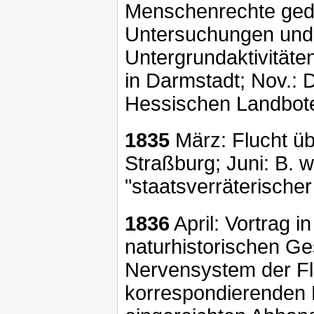
Menschenrechte gedruc
Untersuchungen und V
Untergrundaktivität
in Darmstadt; Nov.: 
Hessischen Landbot
1835
März: Flucht üb
Straßburg; Juni: B. w
"staatsverräterische
1836
April: Vortrag i
naturhistorischen Ge
Nervensystem der F
korrespondierenden M