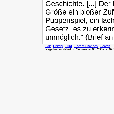
Geschichte. [...] Der
Größe ein bloßer Zuf
Puppenspiel, ein läc
Gesetz, es zu erken
unmöglich." (Brief a
Edit
-
History
-
Print
-
Recent Changes
-
Search
Page last modified on September 03, 2009, at 09