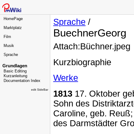
HomePage
Sprache
/
Marktplatz
BuechnerGeorg
Film
Attach:Büchner.jpeg
Musik
Sprache
Kurzbiographie
Grundlagen
Basic Editing
Werke
Kurzanleitung
Documentation Index
edit SideBar
1813
17. Oktober geb
Sohn des Distriktarz
Caroline, geb. Reuß; 
des Darmstädter Gro