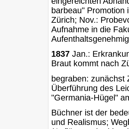
eingereichten Abhan
barbeau" Promotion i
Zürich; Nov.: Probev
Aufnahme in die Fakul
Aufenthaltsgenehmig
1837
Jan.: Erkrankun
Braut kommt nach Zür
begraben: zunächst Z
Überführung des Lei
"Germania-Hügel" am 
Büchner ist der bed
und Realismus; Weg