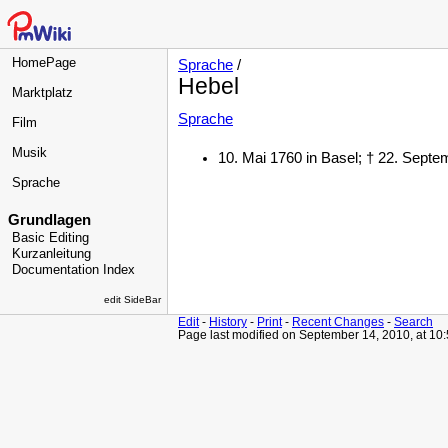
HomePage
Sprache
/
Hebel
Marktplatz
Sprache
Film
Musik
10. Mai 1760 in Basel; † 22. Sept
Sprache
Grundlagen
Basic Editing
Kurzanleitung
Documentation Index
edit SideBar
Edit
-
History
-
Print
-
Recent Changes
-
Search
Page last modified on September 14, 2010, at 10