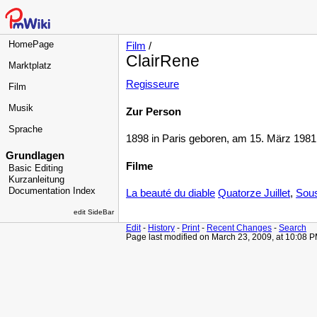
HomePage
Film
/
ClairRene
Marktplatz
Regisseure
Film
Musik
Zur Person
Sprache
1898 in Paris geboren, am 15. März 1981 
Grundlagen
Filme
Basic Editing
Kurzanleitung
Documentation Index
La beauté du diable
Quatorze Juillet
,
Sous
edit SideBar
Edit
-
History
-
Print
-
Recent Changes
-
Search
Page last modified on March 23, 2009, at 10:08 