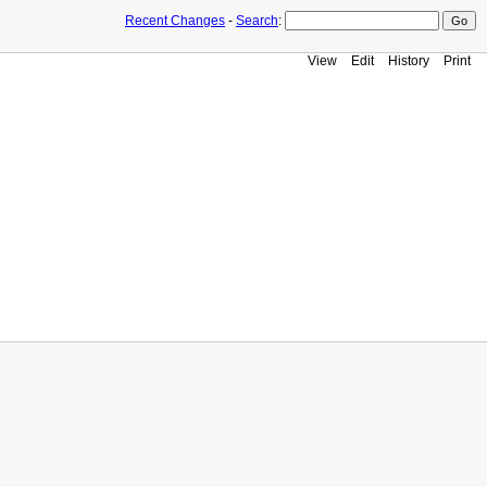
Recent Changes
-
Search
:
View
Edit
History
Print