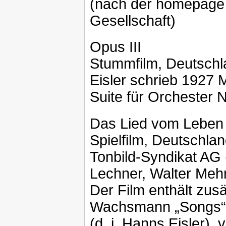
(nach der homepage d
Gesellschaft)
Opus III
Stummfilm, Deutschl
Eisler schrieb 1927 M
Suite für Orchester Nr
Das Lied vom Leben
Spielfilm, Deutschla
Tonbild-Syndikat AG 
Lechner, Walter Meh
Der Film enthält zus
Wachsmann „Songs“ 
(d. i. Hanns Eisler),