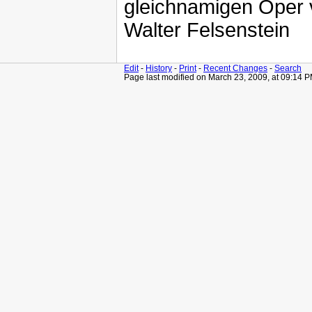
gleichnamigen Oper 
Walter Felsenstein
Edit
-
History
-
Print
-
Recent Changes
-
Search
Page last modified on March 23, 2009, at 09:14 