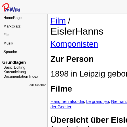
HomePage
Film
/
Marktplatz
EislerHanns
Film
Komponisten
Musik
Sprache
Zur Person
Grundlagen
Basic Editing
1898 in Leipzig gebo
Kurzanleitung
Documentation Index
edit SideBar
Filme
Hangmen also die
,
Le grand jeu
,
Niemand
der Goetter
Übersicht über Eis