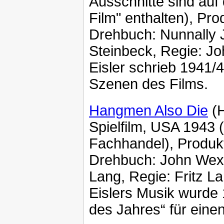
Ausschnitte sind au
Film" enthalten), Pro
Drehbuch: Nunnally
Steinbeck, Regie: J
Eisler schrieb 1941/
Szenen des Films.
Hangmen Also Die
(H
Spielfilm, USA 1943
Fachhandel), Produkti
Drehbuch: John Wexley
Lang, Regie: Fritz L
Eislers Musik wurde 
des Jahres“ für eine