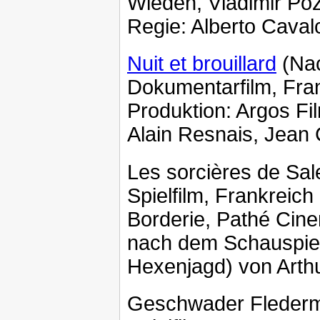
Wieden, Vladimir Poz
Regie: Alberto Caval
Nuit et brouillard
(Nac
Dokumentarfilm, Fra
Produktion: Argos Fi
Alain Resnais, Jean 
Les sorcières de Sa
Spielfilm, Frankreic
Borderie, Pathé Cin
nach dem Schauspiel
Hexenjagd) von Arth
Geschwader Fleder